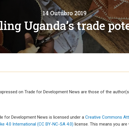
o analítico
14 Outubro 2019
ling Uganda’s trade pote
xpressed on Trade for Development News are those of the author(s)
ade for Development News is licensed under a
Creative Commons Attr
e 4.0 International (CC BY-NC-SA 4.0)
license. This means you are