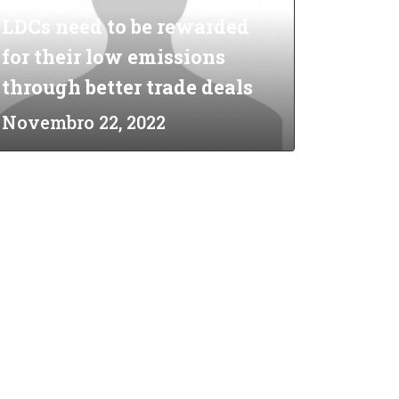
LDCs need to be rewarded
for their low emissions
through better trade deals
Novembro 22, 2022