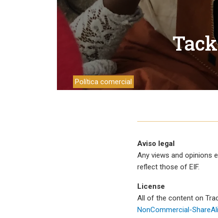
Trabalh
Tack
Política comercial
Aviso legal
Any views and opinions e
reflect those of EIF.
License
All of the content on Tr
NonCommercial-ShareAlik