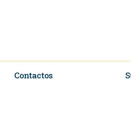
Contactos
S
n
Secretariado Executivo do QIR na OMC
Rue de Lausanne 154
CH-1211 Genebra 2
Suíça
Tel. +41 (0)22 739 6650
L
E-mail: eifcommunications@wto.org