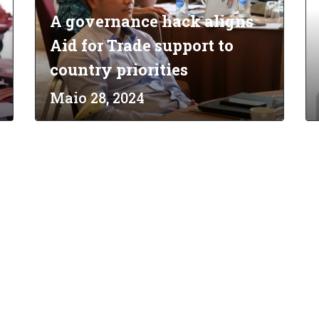
A governance hack aligns
Aid for Trade support to
country priorities
Maio 28, 2024