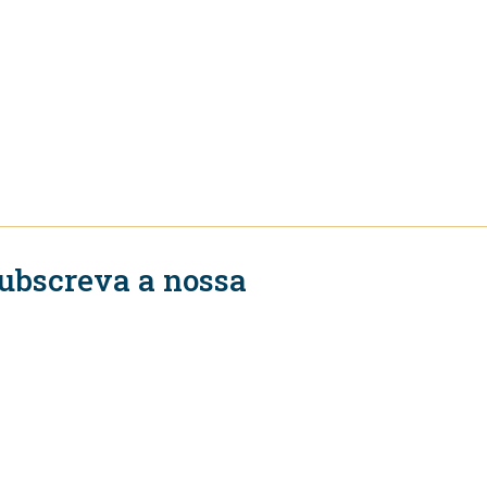
ubscreva a nossa
ewsletter
Subscrever
igue-se a nós