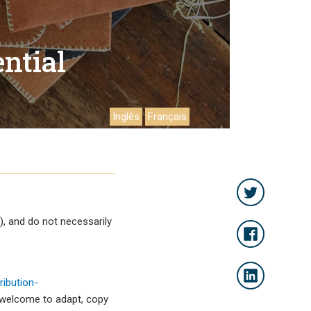
ntial
Inglês
Français
, and do not necessarily
ibution-
 welcome to adapt, copy