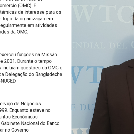
o analítico
omércio (OMC). É
témicas de interesse para os
 topo da organização em
regularmente em atividades
dades da OMC.
exerceu funções na Missão
e 2001. Durante o tempo
s incluíam questões da OMC e
 da Delegação do Bangladeche
 CNUCED.
 Serviço de Negócios
999. Enquanto esteve no
ssuntos Económicos
no Gabinete Nacional do Banco
ar no Governo.