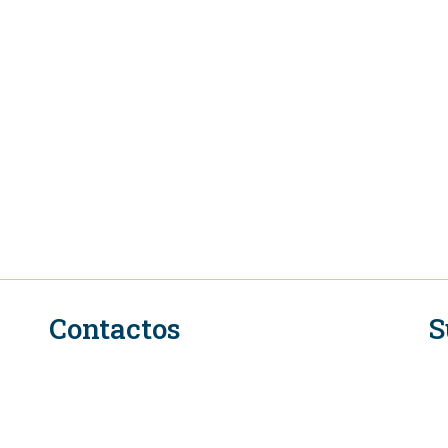
Contactos
S
n
Secretariado Executivo do QIR na OMC
Rue de Lausanne 154
CH-1211 Genebra 2
Suíça