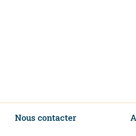
Nous contacter
A
n
Secrétariat Exécutif du CIR