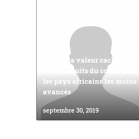
Travail
Libérer la valeur cachée des
sous produits du coton dans
les pays africains les moins
avancés
septembre 30, 2019