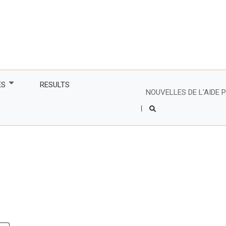
ES
RESULTS
NOUVELLES DE L'AIDE
Header
Right
tenaire
Side
Menu
s partenaires
e francophone
financiers du CIR
 les femmes plus
mes, dynamiser les
 avec des
es
lture et commerce
rsitaires
agiles