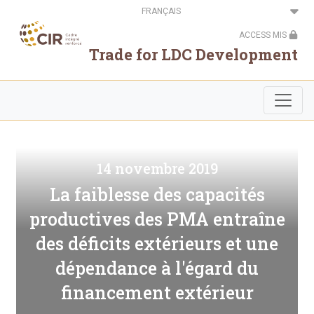
Aller
Select
au
your
contenu
language
ACCESS MIS
principal
Trade for LDC Development
14 novembre 2019
La faiblesse des capacités
productives des PMA entraîne
des déficits extérieurs et une
dépendance à l'égard du
financement extérieur