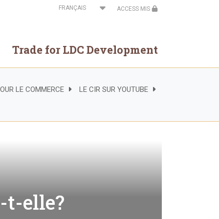
Select
ACCESS MIS
your
language
Trade for LDC Development
 POUR LE COMMERCE
LE CIR SUR YOUTUBE
-t-elle?