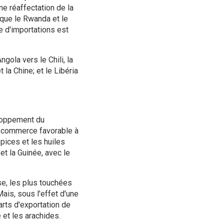
ne réaffectation de la
s que le Rwanda et le
e d'importations est
gola vers le Chili, la
la Chine; et le Libéria
eloppement du
u commerce favorable à
ices et les huiles
 et la Guinée, avec le
se, les plus touchées
ais, sous l'effet d'une
rts d'exportation de
 et les arachides.