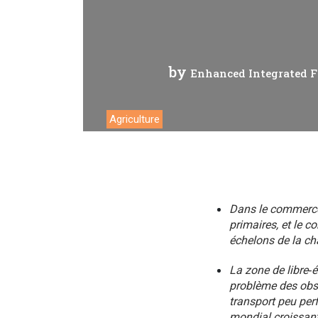
Travail
by
Enhanced Integrated 
Agriculture
Dans le commerce 
primaires, et le c
échelons de la ch
La zone de libre‑
problème des obst
transport peu perf
mondial croissant