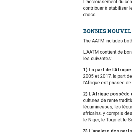
L'accroissement du comm
contribuer à stabiliser
chocs.
BONNES NOUVEL
The AATM includes both
L'AATM contient de bonn
les suivantes:
1) La part de l'Afriq
2005 et 2017, la part de
l'Afrique est passée d
2) L'Afrique possède 
cultures de rente tradi
légumineuses, les légu
africains, y compris d
le Niger, le Togo et le 
3)
L'analyse des parts