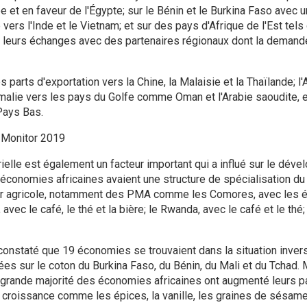
pe et en faveur de l'Égypte; sur le Bénin et le Burkina Faso avec u
 vers l'Inde et le Vietnam; et sur des pays d'Afrique de l'Est tel
é leurs échanges avec des partenaires régionaux dont la demand
parts d'exportation vers la Chine, la Malaisie et la Thaïlande; l'An
malie vers les pays du Golfe comme Oman et l'Arabie saoudite, et 
 Pays Bas.
e Monitor 2019
rielle est également un facteur important qui a influé sur le dév
économies africaines avaient une structure de spécialisation d
ur agricole, notamment des PMA comme les Comores, avec les ép
 avec le café, le thé et la bière; le Rwanda, avec le café et le thé;
constaté que 19 économies se trouvaient dans la situation inver
es sur le coton du Burkina Faso, du Bénin, du Mali et du Tchad. M
grande majorité des économies africaines ont augmenté leurs pa
a croissance comme les épices, la vanille, les graines de sésame