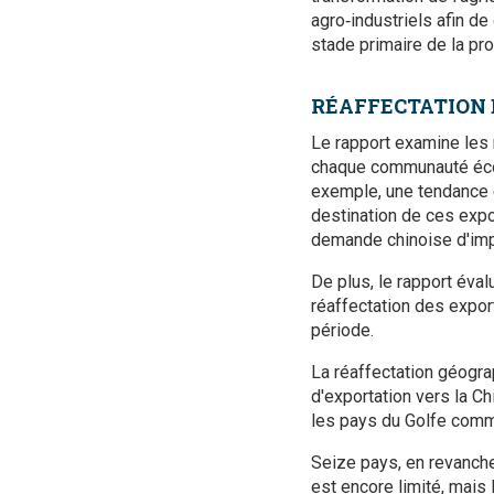
agro‑industriels afin d
stade primaire de la pro
RÉAFFECTATION 
Le rapport examine les r
chaque communauté écon
exemple, une tendance e
destination de ces expor
demande chinoise d'impo
De plus, le rapport éval
réaffectation des expor
période.
La réaffectation géogra
d'exportation vers la Chi
les pays du Golfe comme 
Seize pays, en revanche,
est encore limité, mais 