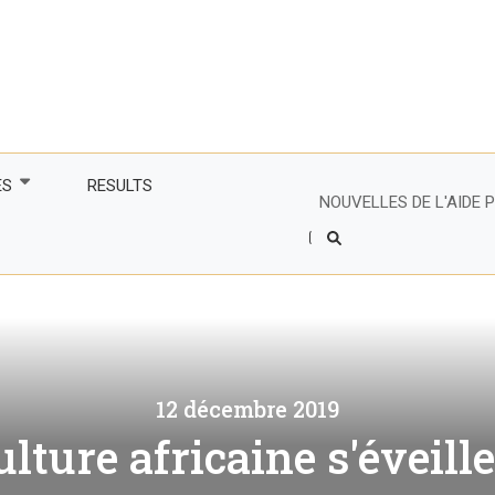
ES
RESULTS
NOUVELLES DE L'AIDE
Header
Right
tenaire
Side
Menu
s partenaires
e francophone
financiers du CIR
 les femmes plus
mes, dynamiser les
12 décembre 2019
 avec des
es
ulture africaine s'éveille
lture et commerce
rsitaires
agiles