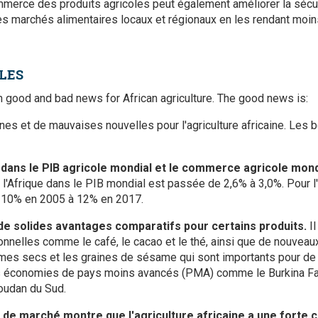
erce des produits agricoles peut également améliorer la sécuri
 les marchés alimentaires locaux et régionaux en les rendant moi
LES
 good and bad news for African agriculture. The good news is:
es et de mauvaises nouvelles pour l'agriculture africaine. Les 
ue dans le PIB agricole mondial et le commerce agricole mo
 l'Afrique dans le PIB mondial est passée de 2,6% à 3,0%. Pour l'a
e 10% en 2005 à 12% en 2017.
de solides avantages comparatifs pour certains produits.
I
tionnelles comme le café, le cacao et le thé, ainsi que de nouve
mes secs et les graines de sésame qui sont importants pour d
es économies de pays moins avancés (PMA) comme le Burkina Faso
Soudan du Sud.
 de marché montre que l'agriculture africaine a une forte c