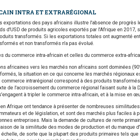
AIN INTRA ET EXTRARÉGIONAL
es exportations des pays africains illustre l'absence de progrès 
ards d'USD de produits agricoles exportés par l'Afrique en 2017, 
uits transformés. Si les exportations totales ont augmenté ent
ansformés et non transformés n'a pas évolué.
es du commerce intra‑africain et celles du commerce extra‑africai
ons africaines vers les marchés non africains sont dominées (90
formés, la situation en ce qui concerne les marchés régionaux es
du commerce intrarégional correspond à des produits transformés
xte de l'accroissement du commerce régional faisant suite à la 
'engagent à tripler le commerce intra‑africain, et à la mise en œ
en Afrique ont tendance à présenter de nombreuses similitudes
ateurs et de législation, et sont des marchés plus faciles à pén
ennes entreprises. Mais la demande de cultures de rente primaires
 raison de la similitude des modes de production et du manque d'
échelle, de sorte que la plupart des produits primaires tels que l