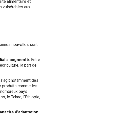
té alimentaire et
ns vulnérables aux
bonnes nouvelles sont
ndial a augmenté.
Entre
griculture, la part de
l s'agit notamment des
aux produits comme les
e nombreux pays
, le Tchad, l'Éthiopie,
apacité d'adaptation.