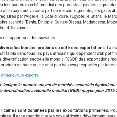
u leur part du marché mondial des produits agricoles augmenter
e et un pays ont vu cette part de marché augmenter, les gains ab
gistrés par l'Algérie, la Côte d'Ivoire, l'Égypte, le Ghana, le Maro
oins avancés (Bénin, Éthiopie, Guinée‑Bissau, Madagascar, Moz
ie et Tanzanie).
s du rapport sont les suivantes:
 diversification des produits du côté des exportations.
La di
est faible dans tous les pays africains qui dépendent d'un petit
de diversification sectorielle mondial (GSDI) des exportations mo
s produits de base qui ne sont pas beaucoup exportés par le re
 indique le nombre moyen de marchés sectoriels équivalents 
 de diversification sectorielle mondial (GSDI) moyen pour 2016
fricaines sont dominées par les exportations primaires.
Pou
culture, il est essentiel que les pays africains développent leurs