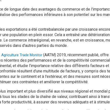
ce de longue date des avantages du commerce et de l'importance
e réalise des performances inférieures à son potentiel sur les ma
es exportations a été contrebalancée par une croissance encore
 une population en plein essor. Cela a entraîné une détérioration
e. Le commerce intrarégional, en revanche, est en croissance, m
bservés dans d'autres parties du monde.
(AATM) 2019, récemment publié, offre
a Agriculture Trade Monitor
s récentes des performances et de la compétitivité commerciale
inental, et étudie l'importance relative des différents facteurs et
confrontée résultent d'une multitude de facteurs, y compris des
entes sur le continent et à l'extérieur, et des mesures sont néce
ténuer ces contraintes et améliorer la compétitivité.
s important et plus diversifié aux niveaux régional et mondial p
à tous les stades de la chaîne de valeur, contribuant ainsi à trans
à forte productivité, à assurer des revenus adéquats et à stimule