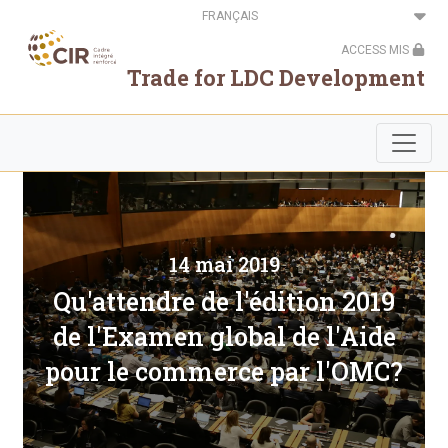
Aller
Select
au
your
contenu
language
ACCESS MIS
principal
Trade for LDC Development
14 mai 2019
Qu'attendre de l'édition 2019
de l'Examen global de l'Aide
pour le commerce par l'OMC?