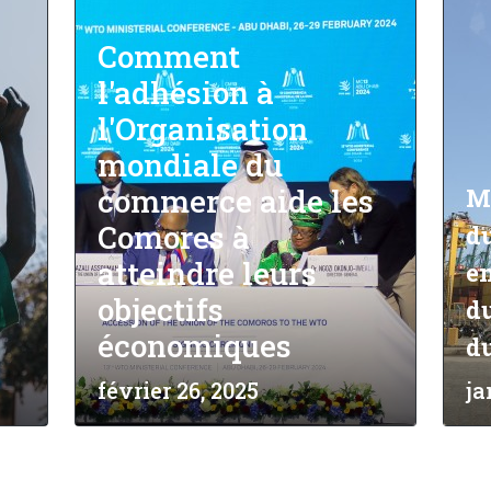
Comment
l'adhésion à
l'Organisation
mondiale du
commerce aide les
Mo
Comores à
du
atteindre leurs
e
objectifs
d
économiques
d
février 26, 2025
ja