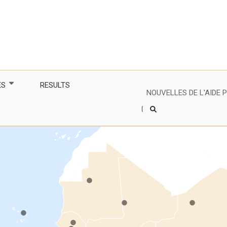
ES
RESULTS
NOUVELLES DE L'AIDE
Header
Right
tenaire
Side
Menu
.
s partenaires
e francophone
.
.
financiers du CIR
 les femmes plus
.
mes, dynamiser les
.
 avec des
.
es
.
lture et commerce
.
rsitaires
agiles