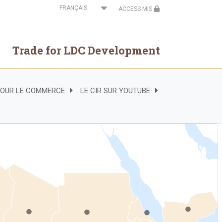
Select
ACCESS MIS
your
language
Trade for LDC Development
 POUR LE COMMERCE
LE CIR SUR YOUTUBE
.
.
.
.
.