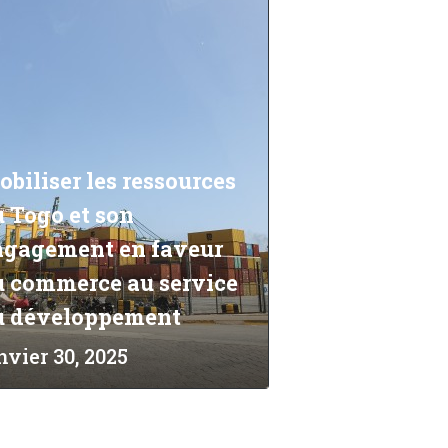
biliser les ressources
 Togo et son
ngagement en faveur
u commerce au service
u développement
nvier 30, 2025