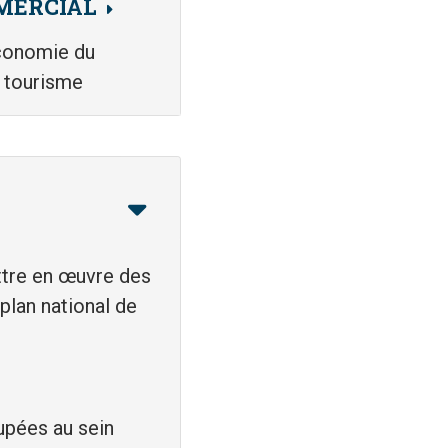
MERCIAL
économie du
u tourisme
ettre en œuvre des
plan national de
oupées au sein