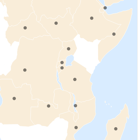
.
.
.
.
.
.
.
.
.
.
.
.
.
.