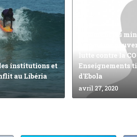
Comment les mini
commerce peuvent 
lutte contre la C
es institutions et
Enseignements tir
flit au Libéria
d'Ebola
avril 27, 2020