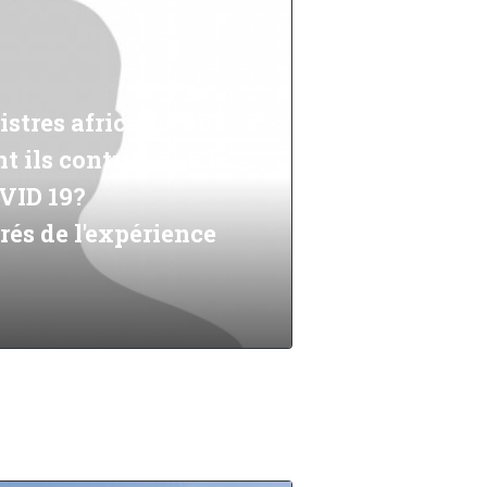
stres africains du
ils contribuer à la
OVID 19?
és de l'expérience