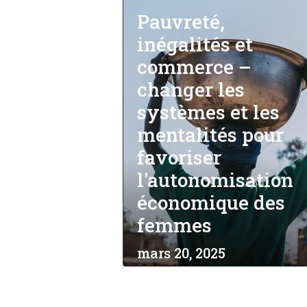
Pauvreté,
inégalités et
commerce –
changer les
systèmes et les
mentalités pour
favoriser
l'autonomisation
économique des
femmes
mars 20, 2025