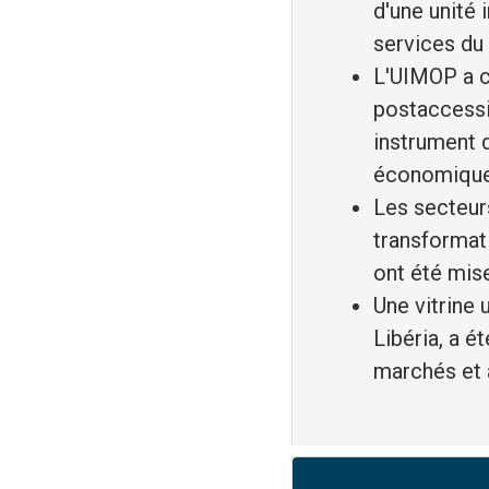
d'une unité 
services du
L'UIMOP a c
postaccessio
instrument 
économique
Les secteurs
transformat
ont été mise
Une vitrine 
Libéria, a é
marchés et a