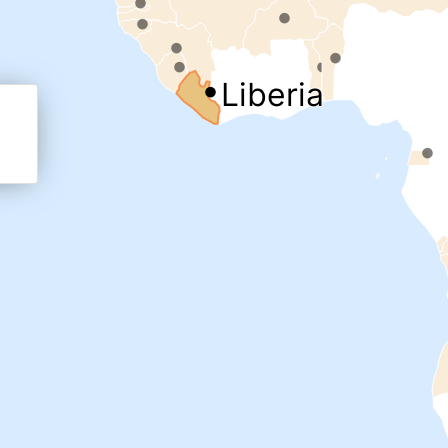
.
.
.
.
.
.
 analytique
Liberia
.