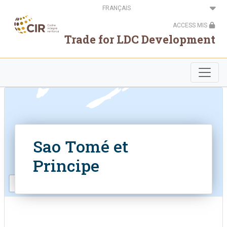
Aller
Select
au
your
contenu
language
ACCESS MIS
principal
Trade for LDC Development
Sao Tomé et
Principe