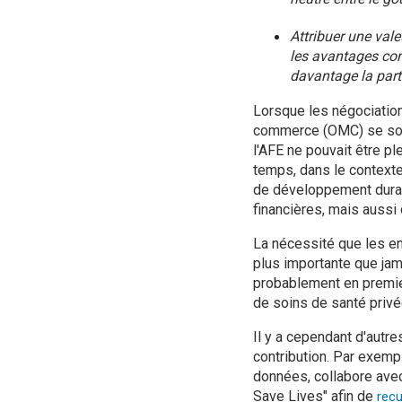
Attribuer une val
les avantages com
davantage la parti
Lorsque les négociation
commerce (OMC) se son
l'AFE ne pouvait être p
temps, dans le contexte
de développement durab
financières, mais auss
La nécessité que les en
plus importante que jam
probablement en premier
de soins de santé privé
Il y a cependant d'autr
contribution. Par exemp
données, collabore avec
Save Lives" afin de
recu