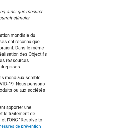
ses, ainsi que mesurer
urrait stimuler
sation mondiale du
ses ont reconnu que
boraient. Dans le même
éalisation des Objectifs
des ressources
ntreprises.
èmes mondiaux semble
COVID‑19. Nous pensons
roduits ou aux sociétés
ent apporter une
t le traitement de
s et l'ONG "Resolve to
 mesures de prévention