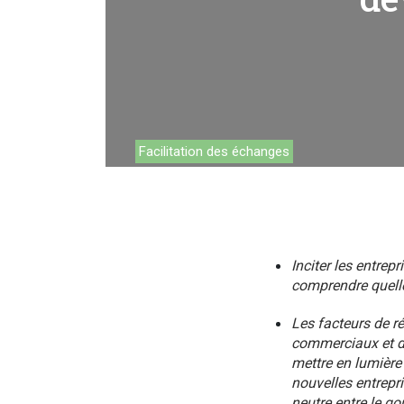
Travail
Facilitation des échanges
Inciter les entrep
comprendre quelle
Les facteurs de ré
commerciaux et de
mettre en lumière 
nouvelles entrepri
neutre entre le go