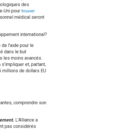
hnologiques des
me‑Uni pour
trouver
personnel médical seront
oppement international?
 de l'aide pour le
vé dans le but
ys les moins avancés.
s'impliquer et, partant,
5 millions de dollars EU
enantes, comprendre son
ppement.
L'Alliance a
ont pas considérés