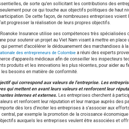
entielles, de sorte qu'en sollicitant les contributions des entre
seulement pour ce qui touche aux objectifs politiques de haut niv
 participation. De cette façon, de nombreuses entreprises voient
fait progresser la réalisation de leurs propres objectifs.
 Roanoke Insurance utilise ses compétences très spécialisées 
ne pour soutenir un projet au Viet Nam visant à mettre en plac
qui permet d'accélérer le dédouanement des marchandises à la f
a réuni des experts prove
ationale des entrepreneurs de Colombie
ce d'appareils médicaux afin de conseiller les inspecteurs tec
ents produits et les innovations les plus récentes, pour aider au f
les besoins en matière de conformité.
tif qui correspond aux valeurs de l'entreprise. Les entrepri
tives qui mettent en avant leurs valeurs et renforcent leur réput
nantes internes et externes.
Les entreprises cherchent à particip
valeurs et renforcent leur réputation et leur marque auprès des p
 importe dès lors d'inciter les entreprises à s'associer aux effo
 central, par exemple la promotion de la croissance économique et
bjectifs auxquels les entreprises veulent être associées et offri