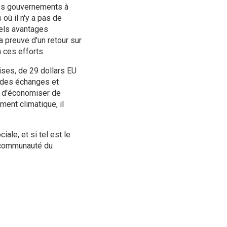
 les gouvernements à
où il n'y a pas de
uels avantages
 preuve d'un retour sur
 ces efforts.
ises, de 29 dollars EU
on des échanges et
et d'économiser de
ent climatique, il
iale, et si tel est le
a communauté du