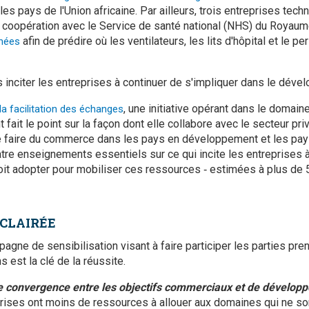
les pays de l'Union africaine. Par ailleurs, trois entreprises tec
en coopération avec le Service de santé national (NHS) du Royau
afin de prédire où les ventilateurs, les lits d'hôpital et le 
nnées
citer les entreprises à continuer de s'impliquer dans le dével
, une initiative opérant dans le domaine
la facilitation des échanges
it le point sur la façon dont elle collabore avec le secteur pri
 de faire du commerce dans les pays en développement et les pa
uatre enseignements essentiels sur ce qui incite les entreprises à 
doit adopter pour mobiliser ces ressources ‑ estimées à plus de 
ÉCLAIRÉE
ne de sensibilisation visant à faire participer les parties pr
s est la clé de la réussite.
de convergence entre les objectifs commerciaux et de dévelo
prises ont moins de ressources à allouer aux domaines qui ne s