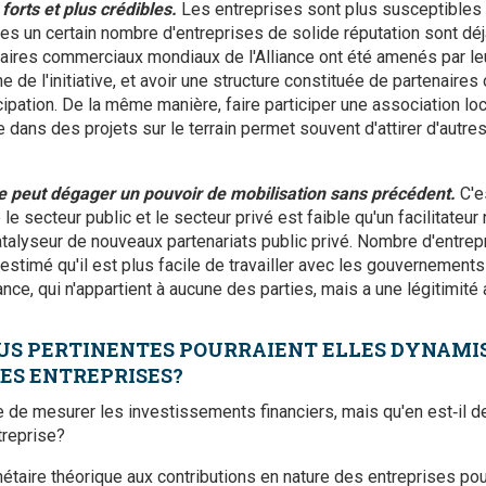
 forts et plus crédibles.
Les entreprises sont plus susceptibles 
lles un certain nombre d'entreprises de solide réputation sont dé
naires commerciaux mondiaux de l'Alliance ont été amenés par 
ne de l'initiative, et avoir une structure constituée de partenaires
icipation. De la même manière, faire participer une association lo
e dans des projets sur le terrain permet souvent d'attirer d'autr
re peut dégager un pouvoir de mobilisation sans précédent.
C'e
 le secteur public et le secteur privé est faible qu'un facilitateur
atalyseur de nouveaux partenariats public privé. Nombre d'entrepr
t estimé qu'il est plus facile de travailler avec les gouvernements
iance, qui n'appartient à aucune des parties, mais a une légitimit
US PERTINENTES POURRAIENT ELLES DYNAMI
DES ENTREPRISES?
e de mesurer les investissements financiers, mais qu'en est‑il d
treprise?
nétaire théorique aux contributions en nature des entreprises pou