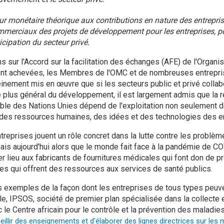
eur monétaire théorique aux contributions en nature des entrepri
merciaux des projets de développement pour les entreprises, po
cipation du secteur privé.
s sur l'Accord sur la facilitation des échanges (AFE) de l'Organi
t achevées, les Membres de l'OMC et de nombreuses entrepri
leinement mis en œuvre que si les secteurs public et privé colla
 plus général du développement, il est largement admis que la r
le des Nations Unies dépend de l'exploitation non seulement 
i des ressources humaines, des idées et des technologies des e
treprises jouent un rôle concret dans la lutte contre les probl
ais aujourd'hui alors que le monde fait face à la pandémie de 
 lieu aux fabricants de fournitures médicales qui font don de p
es qui offrent des ressources aux services de santé publics.
es exemples de la façon dont les entreprises de tous types peuv
le, IPSOS, société de premier plan spécialisée dans la collecte e
 le Centre africain pour le contrôle et la prévention des maladie
eillir des enseignements et d'élaborer des lignes directrices sur les