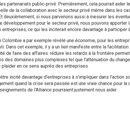
es partenariats public‑privé. Premièrement, cela pourrait aider
elle de la collaboration avec le secteur privé même dans les cas 
. Et deuxièmement, si nous parvenons aussi à mesurer les évent
de développement pour le secteur privé, nous pouvons apporter la
entreprises, ce qui les inciterait encore davantage à participer à
 en Colombie a par exemple révélé une économie, pour les entrepr
ti. Dans cet exemple, il y a un lien manifeste entre la facilitati
ilité de faire des affaires: réduire les retards à la frontière perm
s des domaines plus complexes tel que l'atténuation du changem
e plaider en ce sens auprès des entreprises.
être incité davantage d'entreprises à s'impliquer dans l'action soc
agement quand la crise sera passée est une vraie chance pour l
ignements de l'Alliance pourraient justement nous aider.