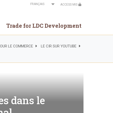
Select
ACCESS MIS
your
language
Trade for LDC Development
 POUR LE COMMERCE
LE CIR SUR YOUTUBE
es dans le
nal