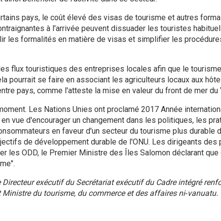
tains pays, le coût élevé des visas de tourisme et autres formal
traignantes à l'arrivée peuvent dissuader les touristes habituels
r les formalités en matière de visas et simplifier les procédur
r les flux touristiques des entreprises locales afin que le tourism
la pourrait se faire en associant les agriculteurs locaux aux hôte
ntre pays, comme l'atteste la mise en valeur du front de mer du 
 moment. Les Nations Unies ont proclamé 2017 Année internation
 en vue d'encourager un changement dans les politiques, les pr
nsommateurs en faveur d'un secteur du tourisme plus durable de
bjectifs de développement durable de l'ONU. Les dirigeants des
r les ODD, le Premier Ministre des Îles Salomon déclarant que 
me".
e Directeur exécutif du Secrétariat exécutif du Cadre intégré ren
t Ministre du tourisme, du commerce et des affaires ni‑vanuatu.