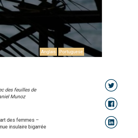
Anglais
Portuguese
ec des feuilles de
Daniel Munoz
lupart des femmes –
enue insulaire bigarrée