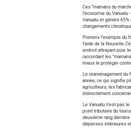
Ces "mamans du marché",
l'économie du Vanuatu –
Vanuatu et génère 65% d
changements climatiqu
Prenons l'exemple du fr
l'aide de la Nouvelle‑Zé
endroit attrayant pour l
raccordant les "mamans d
mieux le protéger contre
Le réaménagement du fro
année, ce qui signifie 
agriculteurs, les fabri
indirectement concernée
Le Vanuatu n'est pas le
point tributaire du tou
deuxième rang derrière l
dépenses intérieures et