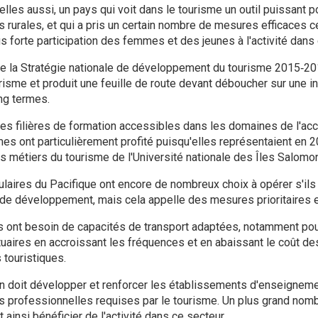
lles aussi, un pays qui voit dans le tourisme un outil puissant po
 rurales, et qui a pris un certain nombre de mesures efficaces 
s forte participation des femmes et des jeunes à l'activité dans 
que la Stratégie nationale de développement du tourisme 2015‑20
risme et produit une feuille de route devant déboucher sur une in
ng termes.
 des filières de formation accessibles dans les domaines de l'ac
es ont particulièrement profité puisqu'elles représentaient en
es métiers du tourisme de l'Université nationale des Îles Salomo
sulaires du Pacifique ont encore de nombreux choix à opérer s'ils v
de développement, mais cela appelle des mesures prioritaires e
 ont besoin de capacités de transport adaptées, notamment pou
uaires en accroissant les fréquences et en abaissant le coût des 
 touristiques.
n doit développer et renforcer les établissements d'enseigneme
 professionnelles requises par le tourisme. Un plus grand no
 ainsi bénéficier de l'activité dans ce secteur.