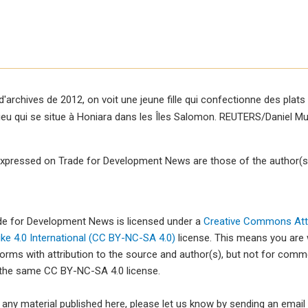
d'archives de 2012, on voit une jeune fille qui confectionne des plats
lieu qui se situe à Honiara dans les Îles Salomon. REUTERS/Daniel M
xpressed on Trade for Development News are those of the author(s)
ade for Development News is licensed under a
Creative Commons Attr
e 4.0 International (CC BY-NC-SA 4.0)
license. This means you are
forms with attribution to the source and author(s), but not for com
 the same CC BY-NC-SA 4.0 license.
e any material published here, please let us know by sending an emai