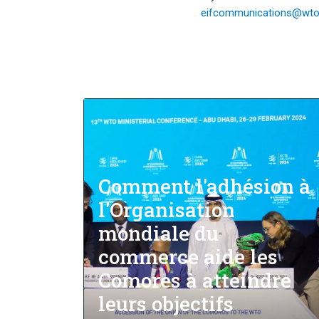
eifcommunications@wto.
Comment l'adhésion à
l'Organisation
mondiale du
commerce aide les
Comores à atteindre
leurs objectifs