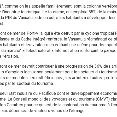
 comme on les appelle familièrement, sont la colonne vertébral
 l'industrie touristique. Le tourisme, qui emploie 55% de la main
u PIB du Vanuatu, aide en outre les habitants à développer leur 
es.
ont de mer de Port‑Vila, qui a été détruit par le cyclone tropica
lande et du Cadre intégré renforcé, le Vanuatu a réaménagé ce si
es habitants et les visiteurs en édifiant une scène pour des spect
u marché" à l'électricité et à Internet et en renforçant le parape
 l'érosion.
nt de mer devrait contribuer à une progression de 36% des arri
plus d'emplois locaux non seulement pour les acteurs du tourisme
cants de meubles, les esthéticiennes, les artistes et autres prof
s par le secteur du tourisme.
 seul État insulaire du Pacifique dont le développement économiq
risme. Le Conseil mondial des voyages et du tourisme (CMVT) cla
es Caraïbes pour ce qui est de la contribution du tourisme à l'em
 aux dépenses de visiteurs venus de l'étranger.