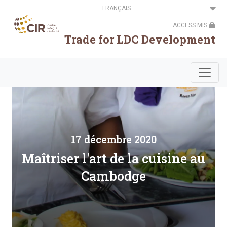
Aller
Select
au
your
contenu
language
ACCESS MIS
principal
Trade for LDC Development
17 décembre 2020
Maîtriser l'art de la cuisine au
Cambodge