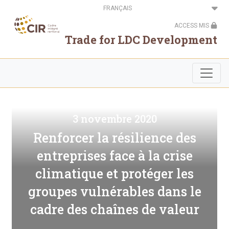
Aller
Select
au
your
contenu
language
ACCESS MIS
principal
Trade for LDC Development
3 novembre 2020
Renforcer la résilience des
entreprises face à la crise
climatique et protéger les
groupes vulnérables dans le
cadre des chaînes de valeur