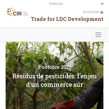
Aller
Select
au
your
contenu
language
ACCESS MIS
principal
Trade for LDC Development
5 octobre 2021
Résidus de pesticides: l'enjeu
d'un commerce sûr