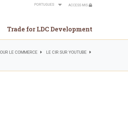
Select
ACCESS MIS
your
language
Trade for LDC Development
 POUR LE COMMERCE
LE CIR SUR YOUTUBE