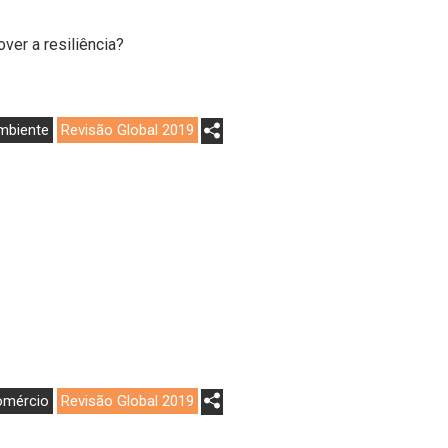
ver a resiliência?
mbiente
Revisão Global 2019
omércio
Revisão Global 2019