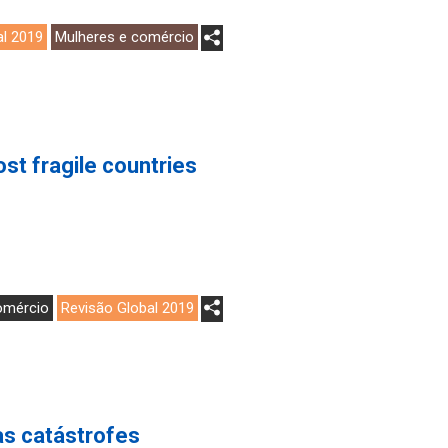
al 2019
Mulheres e comércio
st fragile countries
omércio
Revisão Global 2019
s catástrofes