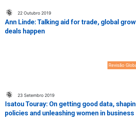
o analítico
22 Outubro 2019
Ann Linde: Talking aid for trade, global gro
deals happen
Revisão Glob
23 Setembro 2019
Isatou Touray: On getting good data, shap
policies and unleashing women in business