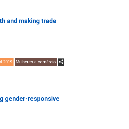
wth and making trade
al 2019
Mulheres e comércio
ing gender-responsive