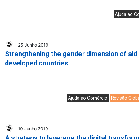
Ajuda ao C
25 Junho 2019
Strengthening the gender dimension of aid f
developed countries
Ajuda ao Comércio
Revisão Glob
19 Junho 2019
A strategy to leverage the digital transform