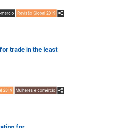
omércio
Revisão Global 2019
or trade in the least
al 2019
Mulheres e comércio
ation for